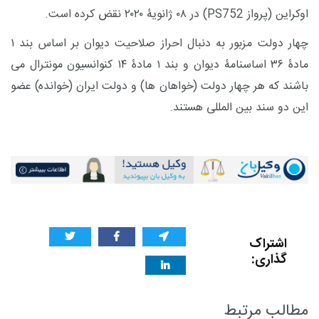
اوکراین (پرواز
PS752
) در
۸ ژانویۀ ۲۰۲۰ نقض کرده است.
۰
چهار دولت مزبور به دنبال احراز صلاحیت دیوان بر اساس بند ۱
مادۀ ۳۶ اساسنامۀ دیوان و بند ۱ مادۀ ۱۴ کنوانسیون مونترال می
باشند که هر چهار دولت (خواهان ها) و دولت ایران (خوانده) عضو
این دو سند بین المللی هستند.
اشتراک
گذاری:
مطالب مرتبط