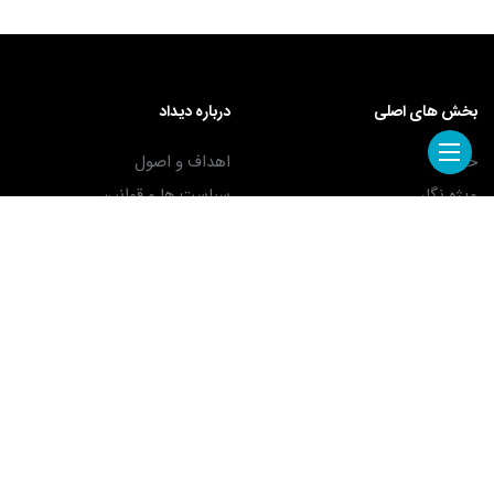
بخش های اصلی
درباره دیداد
خبرنما
اهداف و اصول
ویژه نگار
سیاست ها و قوانین
تالار بزرگان حقوق
همکاران
اسناد و قوانین
افتخارات
معرفی
تماس با ما
زنگ تفریح
همکاری با ما
پیوندهای مفید
موسسه حقوقی ... ! (به زودی)
خدمات
خانواده
خبرنامه الکترونیکی
وکیل بان | بانک وکلای متخصص