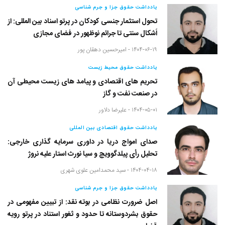
یادداشت حقوق جزا و جرم شناسی
تحول استثمار جنسی کودکان در پرتو اسناد بین المللی: از
اَشکال سنتی تا جرائم نوظهور در فضای مجازی
۱۴۰۴-۰۶-۱۹ -
امیرحسین دهقان پور
یادداشت حقوق محیط زیست
تحریم های اقتصادی و پیامد های زیست محیطی آن
در صنعت نفت و گاز
۱۴۰۴-۰۵-۰۱ -
علیرضا دلاور
یادداشت حقوق اقتصادی بین المللی
صدای امواج دریا در داوری سرمایه گذاری خارجی:
تحلیل رأی پیلدگوویچ و سیا نورث استار علیه نروژ
۱۴۰۴-۰۴-۱۸ -
سید محمدامین علوی شهری
یادداشت حقوق جزا و جرم شناسی
اصل ضرورت نظامی در بوته نقد: از تبیین مفهومی در
حقوق بشردوستانه تا حدود و ثغور استناد در پرتو رویه