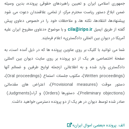
جمهوری اسلامی ایران و تعیین راهبردهای حقوقی پرونده، بدین وسیله
ضمن ابلاغ دستور ریاست محترم مرکز، از تمامی علاقمندان دعوت می شود
پیشنهادها، انتقادها، نکته ها، و ملاحظات خود را در خصوص دعاوی پیش
گفته از طریق ایمیل
cila@iripo.ir
و با موضوع «دعاوی مطروح ایران علیه
آمریکا در دیوان بین المللی دادگستری» اعلام فرمایند
.
شما می توانید با کلیک بر روی عناوین پرونده ها که در ذیل آمده است، به
صفحة اختصاصی هر یک از دو پرونده بر روی سایت دیوان بین المللی
دادگستری وارد شده و به اطلاعاتی ازجمله لوایح طرفین و ضمائم آنها
(
Written proceedings
)،
مکتوب جلسات استماع
(Oral proceedings)
،
دستور موقت
(Provisional measures)
، اعتراض
های مقدماتی
(Preliminary objections)
، دستورها
(Orders)
و آراء
(Judgments)
صادر شده توسط دیوان در هر یک از دو پرونده دسترسی خواهید داشت
.
الف. پرونده «بعضی اموال ایران»