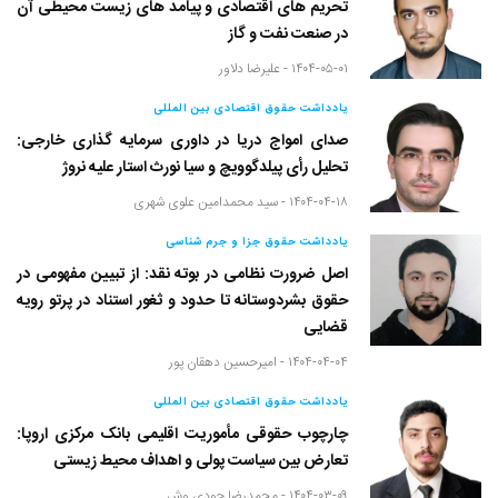
تحریم های اقتصادی و پیامد های زیست محیطی آن
در صنعت نفت و گاز
۱۴۰۴-۰۵-۰۱ -
علیرضا دلاور
یادداشت حقوق اقتصادی بین المللی
صدای امواج دریا در داوری سرمایه گذاری خارجی:
تحلیل رأی پیلدگوویچ و سیا نورث استار علیه نروژ
۱۴۰۴-۰۴-۱۸ -
سید محمدامین علوی شهری
یادداشت حقوق جزا و جرم شناسی
اصل ضرورت نظامی در بوته نقد: از تبیین مفهومی در
حقوق بشردوستانه تا حدود و ثغور استناد در پرتو رویه
قضایی
۱۴۰۴-۰۴-۰۴ -
امیرحسین دهقان پور
یادداشت حقوق اقتصادی بین المللی
چارچوب حقوقی مأموریت اقلیمی بانک مرکزی اروپا:
تعارض بین سیاست پولی و اهداف محیط زیستی
۱۴۰۴-۰۳-۰۹ -
محمدرضا جودی وش