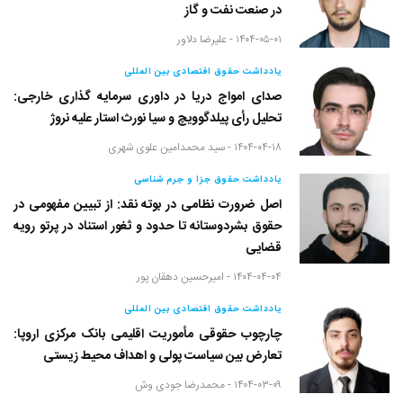
در صنعت نفت و گاز
۱۴۰۴-۰۵-۰۱ -
علیرضا دلاور
یادداشت حقوق اقتصادی بین المللی
صدای امواج دریا در داوری سرمایه گذاری خارجی:
تحلیل رأی پیلدگوویچ و سیا نورث استار علیه نروژ
۱۴۰۴-۰۴-۱۸ -
سید محمدامین علوی شهری
یادداشت حقوق جزا و جرم شناسی
اصل ضرورت نظامی در بوته نقد: از تبیین مفهومی در
حقوق بشردوستانه تا حدود و ثغور استناد در پرتو رویه
قضایی
۱۴۰۴-۰۴-۰۴ -
امیرحسین دهقان پور
یادداشت حقوق اقتصادی بین المللی
چارچوب حقوقی مأموریت اقلیمی بانک مرکزی اروپا:
تعارض بین سیاست پولی و اهداف محیط زیستی
۱۴۰۴-۰۳-۰۹ -
محمدرضا جودی وش