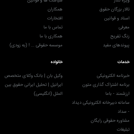
ویژه نگار
سیاست ها و قوانین
تالار بزرگان حقوق
همکاران
اسناد و قوانین
افتخارات
معرفی
تماس با ما
زنگ تفریح
همکاری با ما
پیوندهای مفید
موسسه حقوقی ... ! (به زودی)
خدمات
خانواده
خبرنامه الکترونیکی
وکیل بان | بانک وکلای متخصص
برنامه اشتراک گذاری متون
ایرانیل | تحلیل ایرانی حقوق بین
ارزشمند - باما
الملل (انگلیسی)
سامانه دبیرخانه الکترونیکی دیداد
- سداد
مشاوره حقوقی رایگان
تبلیغات