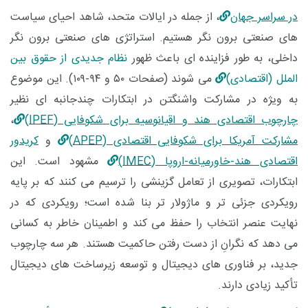
در سراسر جهان
، از جمله در ایالات متحد، شاهد احیای سیاست‌
های صنعتی برون نگر هستیم. استراتژی ‌های صنعتی برون ‌نگر
داخلی، به‌ طور فزاینده ‌ای باعث ظهور
نظام جدیدی از حقوق بین
‌الملل (اقتصادی)
می ‌شوند (صفحات ۵۰ و ۹۴-۱۰۹). این موضوع
به ‌ویژه در مشارکت واشنگتن در ابتکارات چندجانبه ‌ای نظیر
چارچوب اقتصادی هند و اقیانوسیه برای شکوفایی (IPEF)
،
مشارکت آمریکا برای شکوفایی اقتصادی (APEP)
و
کریدور
اقتصادی هند-خاورمیانه-اروپا (IMEC)
مشهود است. این
ابتکارات، تصویری از تعامل گزینشی را ترسیم می ­کنند که بر پایه
رویکردی جزئی تر و ماژولار تر بنا شده است؛ رویکردی که در
نهایت عنصر انتخاب را حفظ می ‌کند و اطمینان خاطر به کسانی
می‌ دهد که نگرانِ از دست رفتن حاکمیت هستند. هر سه چارچوب
جدید، بر فناوری ‌های دیجیتال و توسعه زیرساخت‌ های دیجیتال
تأکید زیادی دارند.