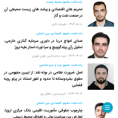
یادداشت حقوق محیط زیست
تحریم های اقتصادی و پیامد های زیست محیطی آن
در صنعت نفت و گاز
۱۴۰۴-۰۵-۰۱ -
علیرضا دلاور
یادداشت حقوق اقتصادی بین المللی
صدای امواج دریا در داوری سرمایه گذاری خارجی:
تحلیل رأی پیلدگوویچ و سیا نورث استار علیه نروژ
۱۴۰۴-۰۴-۱۸ -
سید محمدامین علوی شهری
یادداشت حقوق جزا و جرم شناسی
اصل ضرورت نظامی در بوته نقد: از تبیین مفهومی در
حقوق بشردوستانه تا حدود و ثغور استناد در پرتو رویه
قضایی
۱۴۰۴-۰۴-۰۴ -
امیرحسین دهقان پور
یادداشت حقوق اقتصادی بین المللی
چارچوب حقوقی مأموریت اقلیمی بانک مرکزی اروپا:
تعارض بین سیاست پولی و اهداف محیط زیستی