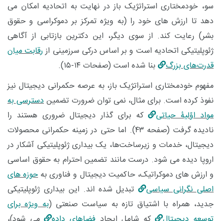
سو، خودمختاری استراتژیک باز در نهایت به اتحادیه امکان می
‌دهد تا ارزش ‌های خود را (به ‌ویژه تمرکز بر دموکراسی و حقوق
بشر) رعایت کند. از سوی دیگر، این دکترین بازتابی از آگاهی
ژئوپلیتیکی اتحادیه است و بر اساس درکی سرزمینی از
رقابت میان
قدرت‌های بزرگ
بنا شده است (صفحات ۱۴-۱۵).
مفهوم خودمختاری استراتژیک باز، به عرصه حکمرانی دیجیتال نیز
نفوذ کرده است. برای مثال، نمی ‌توان ضرورت تضمین
دسترسی به
مواد اوّلیۀ حیاتی
که برای گذار دیجیتال ضروری هستند را
نادیده گرفت (صفحه ۴۳). اما حتی در زمینه حکمرانی محصولات
دیجیتال، خدمات و زیرساخت‌ها، یک بیداری ژئوپلیتیکی آشکار در
اروپا دیده می ‌شود. درست مانند تضمین احترام به حقوق اساسی
و ارزش‌ های دموکراتیک، حاکمیت دیجیتال و فناوری به
حوزه‌ های
اصلی نگرانی سیاسی
تبدیل شده ‌اند. این بیداری ژئوپلیتیکی
جدید، همراه با اشتیاق تازه به سیاست صنعتی (
به ویژه برای
توسعه دیجیتال
که شامل ایجاد
فضاهای داده
می ‌شود)،