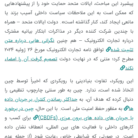
پیشبرد این مباحث، ایالات متحد حمایت خود را از پیشنهادهایی
که ممکن است به این ملاحظات سیاست داخلی آسیب بزند یا
مانعی ایجاد کند، کنار گذاشته است». دولت ایالات متحد – همراه
با چندین شرکت ‌کننده دیگر در مذاکرات ابتکار بیانیه مشترک
درباره تجارت الکترونیک – هم چنین
نگرانی ‌هایی درباره متن
تثبیت ‌شده
توافق ‌نامه تجارت الکترونیک مورخ ۲۶ ژوئیه ۲۰۲۴
مطرح کرد؛ متنی که در نهایت دولت
تصمیم گرفت آن را امضاء
نکند
.
این رویکرد، تفاوت بنیادینی با رویکردی که اخیراً توسط چین
اتخاذ شده است، ندارد. چین به طور سنتی چارچوب تنظیمی را
دنبال کرده که هدف آن، به
حداکثر رساندن کنترل بر جریان داده
‌ها
به منظور حفظ امنیت ملی است. با این حال،
چین در برخورد
با جریان ‌های داده‌ های برون‌ مرزی (CBDFs)
برای کسب‌ و
کارهای داخلی با فعالیت ‌های بین ‌المللی، انعطاف نشان داده
است. در صورتی که شرایطی خاص رعایت شود (از جمله عدم