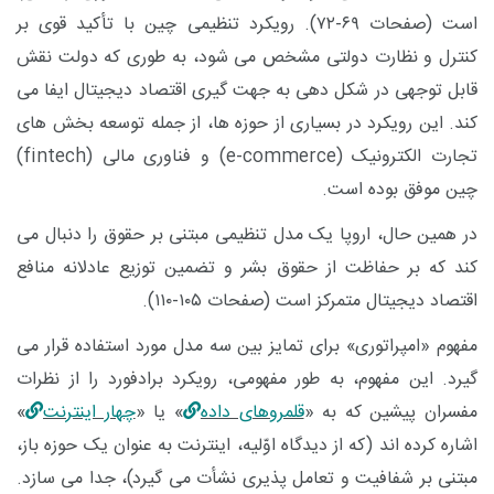
است (صفحات ۶۹-۷۲). رویکرد تنظیمی چین با تأکید قوی بر
کنترل و نظارت دولتی مشخص می ‌شود، به ‌طوری که دولت نقش
قابل‌ توجهی در شکل‌ دهی به جهت ‌گیری اقتصاد دیجیتال ایفا می
‌کند. این رویکرد در بسیاری از حوزه ‌ها، از جمله توسعه بخش ‌های
تجارت الکترونیک (
e-commerce
) و فناوری مالی (
fintech
)
چین موفق بوده است.
در همین حال، اروپا یک مدل تنظیمی مبتنی بر حقوق را دنبال می
‌کند که بر حفاظت از حقوق بشر و تضمین توزیع عادلانه منافع
اقتصاد دیجیتال متمرکز است (صفحات ۱۰۵-۱۱۰).
مفهوم «امپراتوری» برای تمایز بین سه مدل مورد استفاده قرار می‌
گیرد. این مفهوم، به‌ طور مفهومی، رویکرد برادفورد را از نظرات
مفسران پیشین که به «
قلمروهای داده
» یا «
چهار اینترنت
»
اشاره کرده ‌اند (که از دیدگاه اوّلیه، اینترنت به‌ عنوان یک حوزه باز،
مبتنی بر شفافیت و تعامل ‌پذیری نشأت می ‌گیرد)، جدا می ‌سازد.