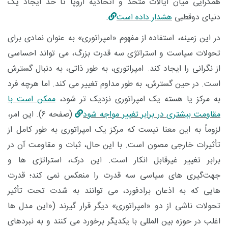
همگرایی میان ایالات متحد و اتحادیه اروپا تا حد ایجاد یک
دنیای دوقطبی
هشدار داده است
.
در این زمینه، استفاده از مفهوم «امپراتوری» به ‌عنوان نمادی برای
تحولات سیاست و استراتژی سه قدرت بزرگ، می ‌تواند احساسی
از نگرانی را ایجاد کند. امپراتوری، به ‌طور ذاتی، به‌ دنبال گسترش
است. در حین گسترش، به ‌طور مداوم تغییر می‌ کند. اما هرچه فرد
به مرکز یا هسته یک امپراتوری نزدیک ‌تر شود،
ممکن است با
مقاومت بیشتری در برابر تغییر مواجه شود
(صفحه ۶). این امر،
لزوماً به این معنا نیست که مرکز یک امپراتوری به‌ طور کامل از
تأثیرات خارجی مصون است. با این حال، ثبات و مقاومت آن در
برابر تغییر غیرقابل انکار است. این درک، استراتژی ‌ها و
جهت‌گیری‌ های سیاسی سه قدرت را منعکس نمی ‌کند؛ قدرت
هایی که به اذعان برادفورد، می ‌توانند به ‌شدت تحت تأثیر
تحولات ناشی از دو «امپراتوری» دیگر قرار گیرند («این مدل ها
اغلب در حوزه بین ‌المللی با یکدیگر برخورد می‌ کنند و به نبردهای