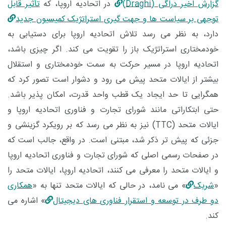
گزارش اخیر دراگی (Draghi)
در اتحادیه اروپا، که
تأثیر قابل
‌توجهی بر سیاست ‌ها و جهت گیری استراتژیک کمیسیون جدید
دارد، به نظر می ‌رسد تلاش اتحادیه اروپا برای دستیابی به
خودمختاری استراتژیک باز را تقویت می ‌کند. اگر چیزی باشد،
اتحادیه اروپا در مسیر حرکت به سمت خودمختاری و استقلال
بیشتر از ایالات متحد پیش می ‌رود و دشوار است تصور کرد که
همگرایی تا حد ایجاد یک قطب واحد قدرت، امکان ‌پذیر باشد.
حتی ابتکاراتی مانند شورای تجارت و فناوری اتحادیه اروپا و
ایالات متحد (
TTC
) نیز به نظر می ‌رسد که بر رویکرد گزینشی و
جزئی که پیش ‌تر ذکر شد، مبتنی است.
در واقع، جالب است که
در صفحات رسمی اصلی که شورای تجارت و فناوری اتحادیه اروپا
و ایالات متحد
را معرفی می ‌کنند، اتحادیه اروپا، ایالات متحد را
«
شریک
» می ‌نامد، در حالی که ایالات متحد تنها به «
همکاری
دو طرف در توسعه و استقرار فناوری ‌های دیجیتال
» اشاره می‌
کند.