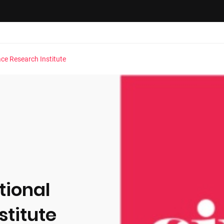
ce Research Institute
tional
stitute