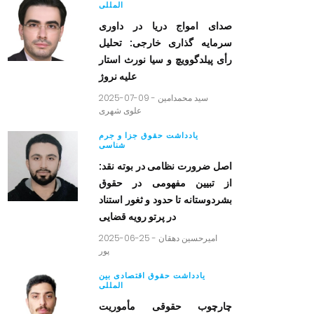
المللی
صدای امواج دریا در داوری
سرمایه گذاری خارجی: تحلیل
رأی پیلدگوویچ و سیا نورث استار
علیه نروژ
2025-07-09 -
سید محمدامین
علوی شهری
یادداشت حقوق جزا و جرم
شناسی
اصل ضرورت نظامی در بوته نقد:
از تبیین مفهومی در حقوق
بشردوستانه تا حدود و ثغور استناد
در پرتو رویه قضایی
2025-06-25 -
امیرحسین دهقان
پور
یادداشت حقوق اقتصادی بین
المللی
چارچوب حقوقی مأموریت